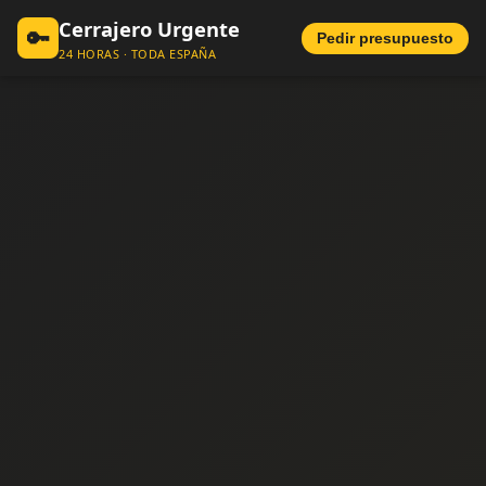
Cerrajero Urgente
🔑
Pedir presupuesto
24 HORAS · TODA ESPAÑA