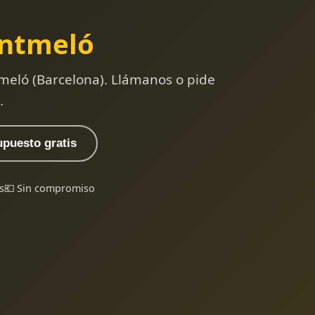
ntmeló
meló (Barcelona). Llámanos o pide
.
upuesto gratis
s
💶 Sin compromiso