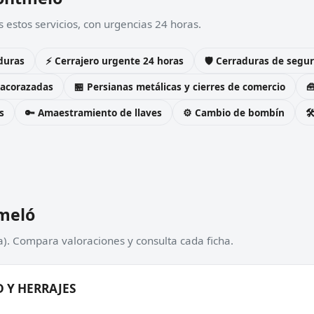
estos servicios, con urgencias 24 horas.
duras
⚡ Cerrajero urgente 24 horas
🛡️ Cerraduras de seg
 acorazadas
🏪 Persianas metálicas y cierres de comercio

s
🔑 Amaestramiento de llaves
⚙️ Cambio de bombín

meló
). Compara valoraciones y consulta cada ficha.
 Y HERRAJES