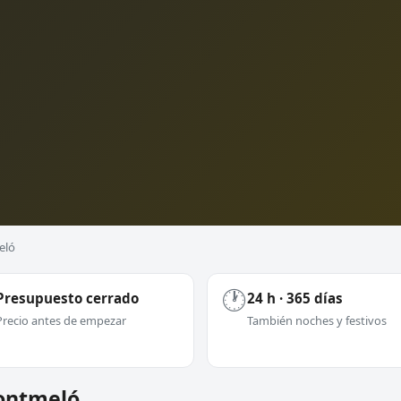
eló
🕐
Presupuesto cerrado
24 h · 365 días
Precio antes de empezar
También noches y festivos
Montmeló