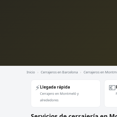
Inicio
›
Cerrajeros en Barcelona
›
Cerrajeros en Montm
⚡
💶
Llegada rápida
Cerrajero en Montmeló y
alrededores
Servicios de cerrajería en 