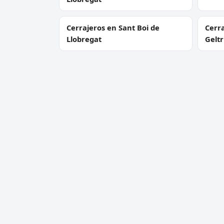
Cerrajeros en Sant Boi de
Cerra
Llobregat
Gelt
Cerrajeros en Montcada i
Cerra
Reixac
Cerrajero Urgente 24 Horas
Servic
Directorio de cerrajeros profesionales
Apertu
en toda España. Aperturas de
Cambio
puertas, cambios de cerradura y
Cerraj
urgencias 24h.
Cerrad