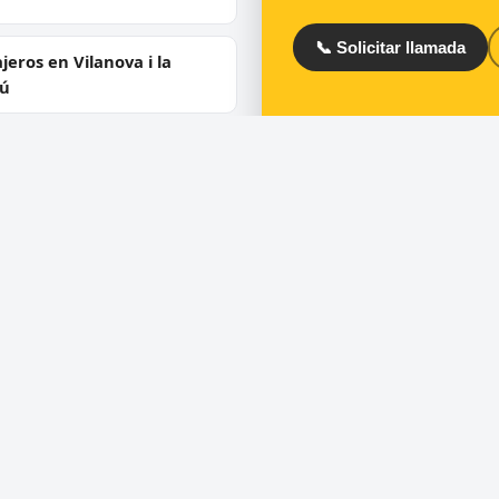
📞 Solicitar llamada
jeros en Vilanova i la
rú
jeros en Igualada
ios
Directorio
ra de puertas
Cerrajeros en España
 de cerraduras
Cerrajeros en Barcelona
ero urgente 24 horas
Cerrajeros en Madrid
uras de seguridad y
Cerrajeros en Valencia