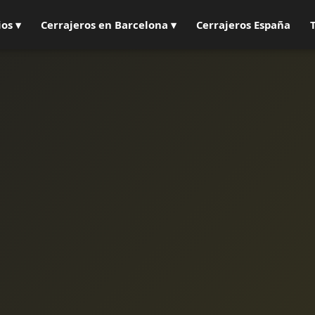
ios ▾
Cerrajeros en Barcelona ▾
Cerrajeros España