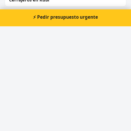
Cerrajeros en Sant Boi de Llobregat
⚡ Pedir presupuesto urgente
Cerrajeros en Vilanova i la Geltrú
Cerrajeros en Montcada i Reixac
Cerrajeros en Igualada
⚡ Cerrajero urgente en L'
Hospitalet de Llobregat
Atención prioritaria 24 horas — respuesta
inmediata.
📞 Solicitar llamada
Pedir presupuesto