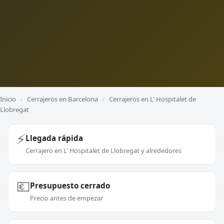
Inicio
›
Cerrajeros en Barcelona
›
Cerrajeros en L' Hospitalet de
Llobregat
⚡
Llegada rápida
Cerrajero en L' Hospitalet de Llobregat y alrededores
💶
Presupuesto cerrado
Precio antes de empezar