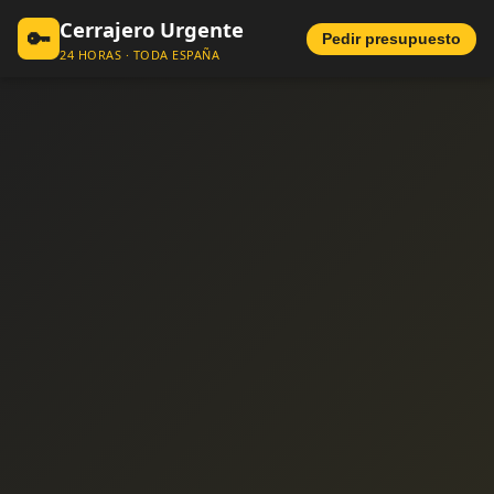
Cerrajero Urgente
🔑
Pedir presupuesto
24 HORAS · TODA ESPAÑA