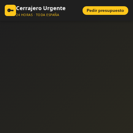
Cerrajero Urgente
🔑
Pedir presupuesto
24 HORAS · TODA ESPAÑA