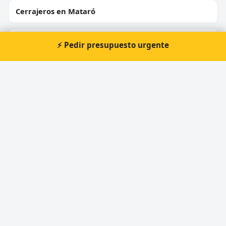
Cerrajeros en Mataró
Cerrajeros en Terrassa
⚡ Pedir presupuesto urgente
Cerrajeros en Badalona
Cerrajeros en Cornellà de Llobregat
Cerrajeros en Rubí
Cerrajeros en Sant Boi de Llobregat
Cerrajeros en Vilanova i la Geltrú
Cerrajeros en Montcada i Reixac