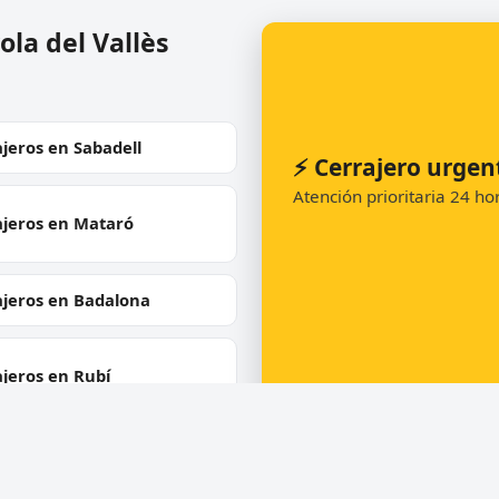
la del Vallès
jeros en Sabadell
⚡ Cerrajero urgen
Atención prioritaria 24 h
ajeros en Mataró
ajeros en Badalona
jeros en Rubí
📞 Solicitar llamada
jeros en Vilanova i la
rú