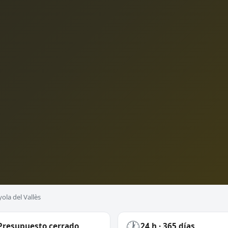
ola del Vallès
🕐
Presupuesto cerrado
24 h · 365 días