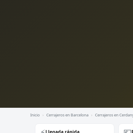
Inicio
›
Cerrajeros en Barcelona
›
Cerrajeros en Cerdany
⚡
💶
Llegada rápida