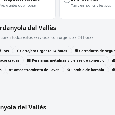
Precio antes de empezar
También noches y festivos
erdanyola del Vallès
ubren todos estos servicios, con urgencias 24 horas.
duras
⚡ Cerrajero urgente 24 horas
🛡️ Cerraduras de seg
 acorazadas
🏪 Persianas metálicas y cierres de comercio

s
🔑 Amaestramiento de llaves
⚙️ Cambio de bombín

nyola del Vallès