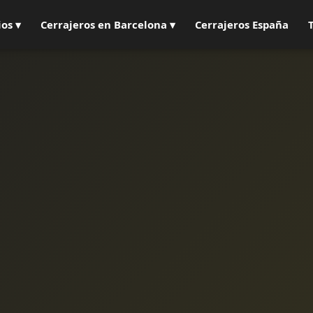
ios ▾
Cerrajeros en Barcelona ▾
Cerrajeros España