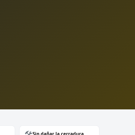
🛠️
Sin dañar la cerradura