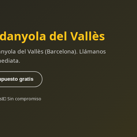
danyola del Vallès
nyola del Vallès (Barcelona). Llámanos
ediata.
upuesto gratis
s
💶 Sin compromiso