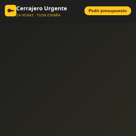
Cerrajero Urgente
🔑
Pedir presupuesto
24 HORAS · TODA ESPAÑA