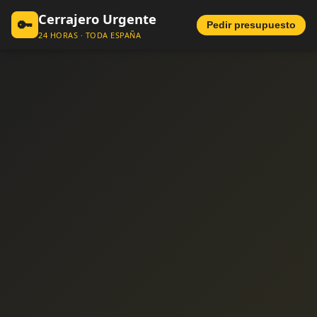
Cerrajero Urgente
🔑
Pedir presupuesto
24 HORAS · TODA ESPAÑA