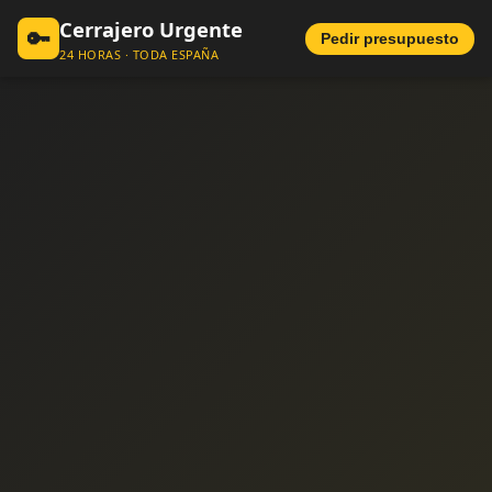
Cerrajero Urgente
🔑
Pedir presupuesto
24 HORAS · TODA ESPAÑA