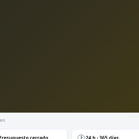
ers
🕐
Presupuesto cerrado
24 h · 365 días