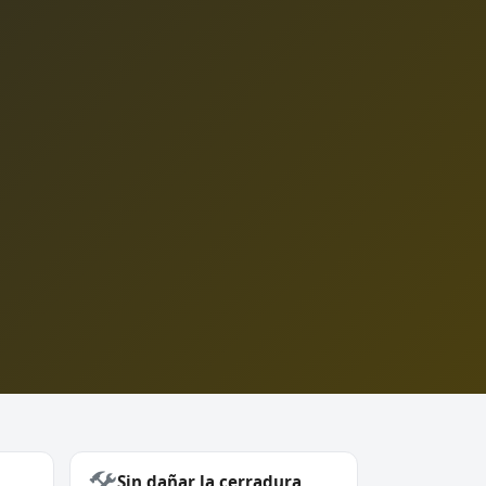
🛠️
Sin dañar la cerradura