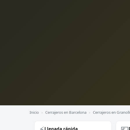
Inicio
›
Cerrajeros en Barcelona
›
Cerrajeros en Granoll
⚡
💶
Llegada rápida