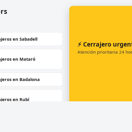
ers
jeros en Sabadell
⚡ Cerrajero urgen
Atención prioritaria 24 h
ajeros en Mataró
ajeros en Badalona
jeros en Rubí
📞 Solicitar llamada
jeros en Vilanova i la
rú