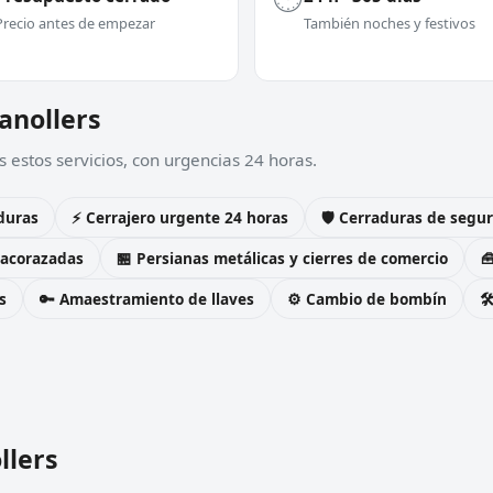
Precio antes de empezar
También noches y festivos
ranollers
 estos servicios, con urgencias 24 horas.
duras
⚡ Cerrajero urgente 24 horas
🛡️ Cerraduras de seg
 acorazadas
🏪 Persianas metálicas y cierres de comercio

s
🔑 Amaestramiento de llaves
⚙️ Cambio de bombín

llers