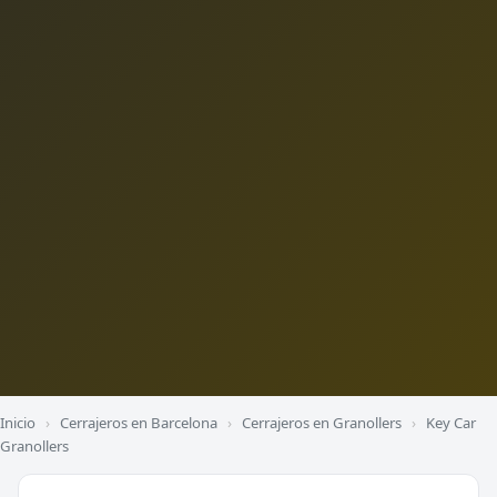
Inicio
›
Cerrajeros en Barcelona
›
Cerrajeros en Granollers
›
Key Car
Granollers