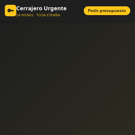
Cerrajero Urgente
🔑
Pedir presupuesto
24 HORAS · TODA ESPAÑA