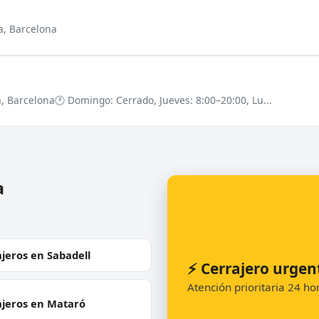
a, Barcelona
a, Barcelona
🕐 Domingo: Cerrado, Jueves: 8:00–20:00, Lu...
a
jeros en Sabadell
⚡ Cerrajero urgen
Atención prioritaria 24 h
ajeros en Mataró