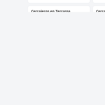
Cerrajeros en Terrassa
Cerr
Cerrajeros en Cornellà de
Cerra
Llobregat
Cerrajeros en Sant Boi de
Cerra
Llobregat
Gelt
Cerrajeros en Montcada i
Cerra
Reixac
Pene
Cerrajero Urgente 24 Horas
Servic