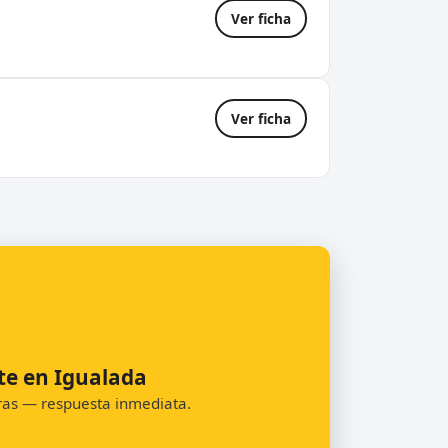
Ver ficha
Ver ficha
te en Igualada
oras — respuesta inmediata.