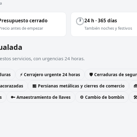
a
🕐
Presupuesto cerrado
24 h · 365 días
Precio antes de empezar
También noches y festivos
gualada
stos servicios, con urgencias 24 horas.
duras
⚡ Cerrajero urgente 24 horas
🛡️ Cerraduras de seg
 acorazadas
🏪 Persianas metálicas y cierres de comercio

s
🔑 Amaestramiento de llaves
⚙️ Cambio de bombín
