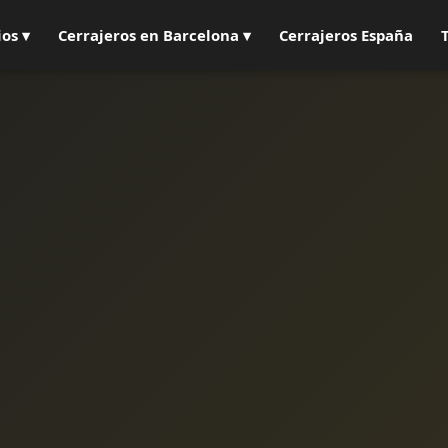
ios ▾
Cerrajeros en Barcelona ▾
Cerrajeros España