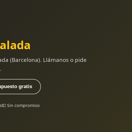
alada
ada (Barcelona). Llámanos o pide
.
upuesto gratis
s
💶 Sin compromiso