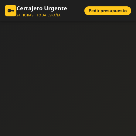
Cerrajero Urgente
🔑
Pedir presupuesto
24 HORAS · TODA ESPAÑA