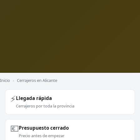
Inicio
›
Cerrajeros en Alicante
⚡
Llegada rápida
Cerrajeros por toda la provincia
💶
Presupuesto cerrado
Precio antes de empezar