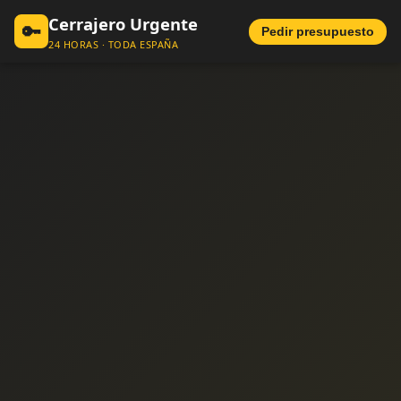
Cerrajero Urgente
🔑
Pedir presupuesto
24 HORAS · TODA ESPAÑA