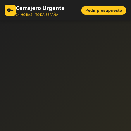
Cerrajero Urgente
🔑
Pedir presupuesto
24 HORAS · TODA ESPAÑA