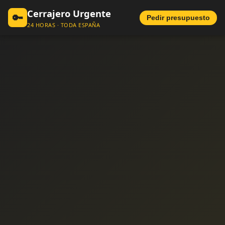
Cerrajero Urgente
🔑
Pedir presupuesto
24 HORAS · TODA ESPAÑA