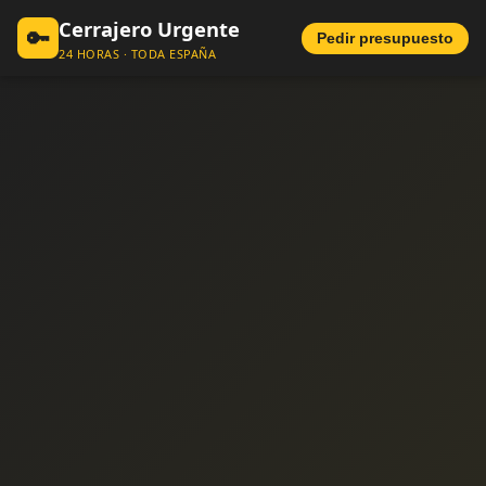
Cerrajero Urgente
🔑
Pedir presupuesto
24 HORAS · TODA ESPAÑA