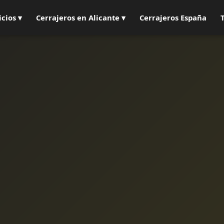
icios ▾
Cerrajeros en Alicante ▾
Cerrajeros España