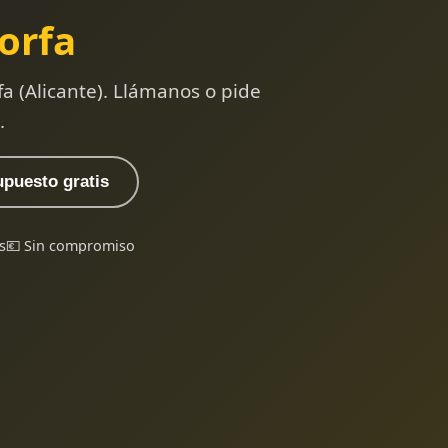
orfa
a (Alicante). Llámanos o pide
.
upuesto gratis
s
💶 Sin compromiso