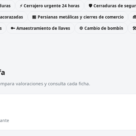
duras
⚡ Cerrajero urgente 24 horas
🛡️ Cerraduras de seg
 acorazadas
🏪 Persianas metálicas y cierres de comercio

s
🔑 Amaestramiento de llaves
⚙️ Cambio de bombín

fa
Compara valoraciones y consulta cada ficha.
cante