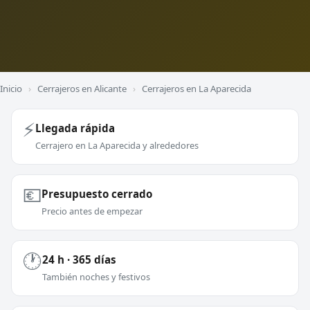
Inicio
›
Cerrajeros en Alicante
›
Cerrajeros en La Aparecida
⚡
Llegada rápida
Cerrajero en La Aparecida y alrededores
💶
Presupuesto cerrado
Precio antes de empezar
🕐
24 h · 365 días
También noches y festivos