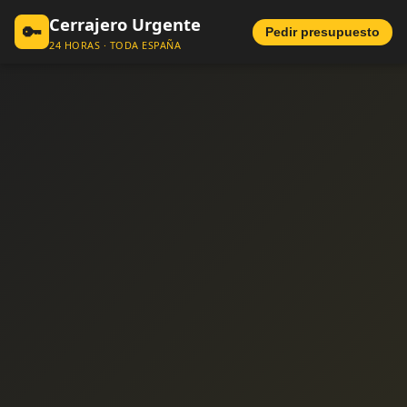
Cerrajero Urgente
🔑
Pedir presupuesto
24 HORAS · TODA ESPAÑA