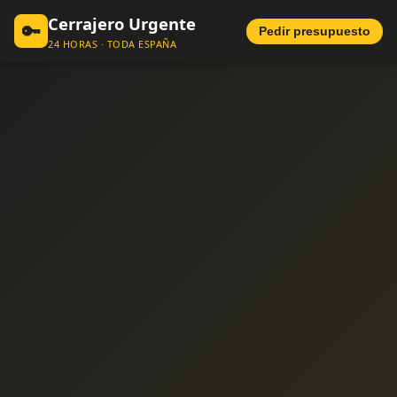
Cerrajero Urgente
🔑
Pedir presupuesto
24 HORAS · TODA ESPAÑA