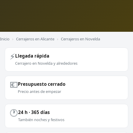
Inicio
›
Cerrajeros en Alicante
›
Cerrajeros en Novelda
⚡
Llegada rápida
Cerrajero en Novelda y alrededores
💶
Presupuesto cerrado
Precio antes de empezar
🕐
24 h · 365 días
También noches y festivos