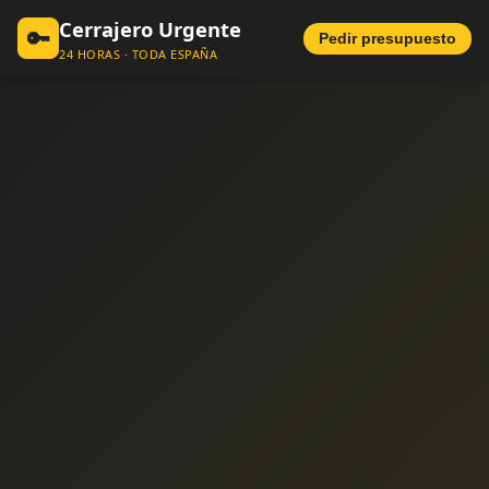
Cerrajero Urgente
🔑
Pedir presupuesto
24 HORAS · TODA ESPAÑA