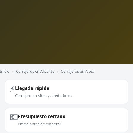
Inicio
›
Cerrajeros en Alicante
›
Cerrajeros en Altea
⚡
Llegada rápida
Cerrajero en Altea y alrededores
💶
Presupuesto cerrado
Precio antes de empezar