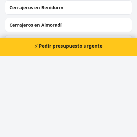
Cerrajeros en Benidorm
Cerrajeros en Almoradí
Cerrajeros en Crevillent
⚡ Pedir presupuesto urgente
Cerrajeros en Bigastro
Cerrajeros en Callosa d'en Sarrià
Cerrajeros en Sant Joan d'Alacant
Cerrajeros en L'Alfàs del Pi
Cerrajeros en Elda