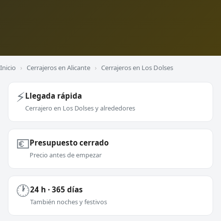
Inicio
›
Cerrajeros en Alicante
›
Cerrajeros en Los Dolses
⚡
Llegada rápida
Cerrajero en Los Dolses y alrededores
💶
Presupuesto cerrado
Precio antes de empezar
🕐
24 h · 365 días
También noches y festivos