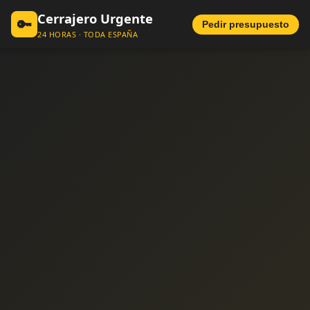
Cerrajero Urgente
🔑
Pedir presupuesto
24 HORAS · TODA ESPAÑA