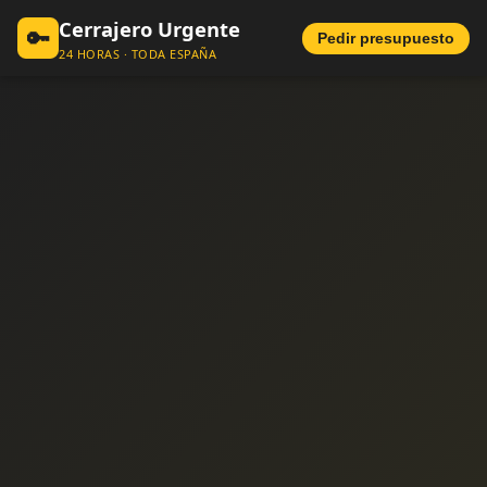
Cerrajero Urgente
🔑
Pedir presupuesto
24 HORAS · TODA ESPAÑA