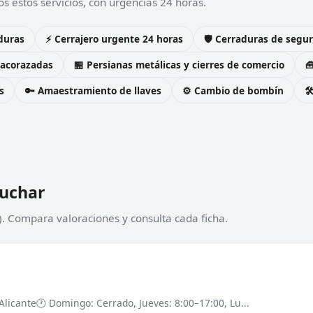
 estos servicios, con urgencias 24 horas.
duras
⚡ Cerrajero urgente 24 horas
🛡️ Cerraduras de seg
 acorazadas
🏪 Persianas metálicas y cierres de comercio

s
🔑 Amaestramiento de llaves
⚙️ Cambio de bombín

buchar
). Compara valoraciones y consulta cada ficha.
Alicante
🕐 Domingo: Cerrado, Jueves: 8:00–17:00, Lu...