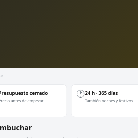
ar
🕐
Presupuesto cerrado
24 h · 365 días
Precio antes de empezar
También noches y festivos
Rambuchar