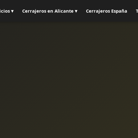
icios ▾
Cerrajeros en Alicante ▾
Cerrajeros España