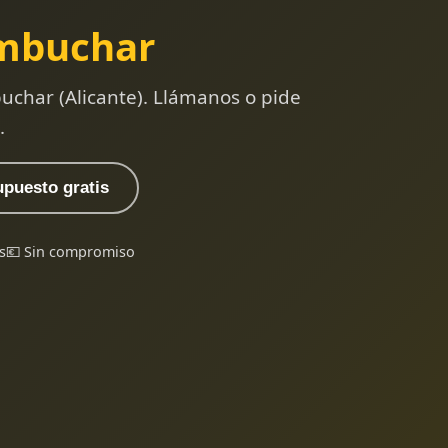
mbuchar
char (Alicante). Llámanos o pide
.
upuesto gratis
s
💶 Sin compromiso