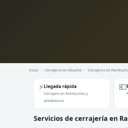
Inicio
›
Cerrajeros en Alicante
›
Cerrajeros en Rambuch
⚡
💶
Llegada rápida
Cerrajero en Rambuchar y
alrededores
Servicios de cerrajería en 