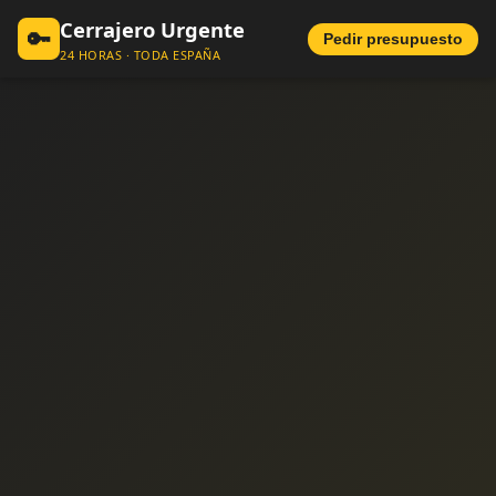
Cerrajero Urgente
🔑
Pedir presupuesto
24 HORAS · TODA ESPAÑA