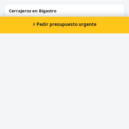
Cerrajeros en Bigastro
⚡ Pedir presupuesto urgente
Cerrajeros en Callosa d'en Sarrià
Cerrajeros en Sant Joan d'Alacant
Cerrajeros en L'Alfàs del Pi
Cerrajeros en Elda
⚡ Cerrajero urgente en Pol. Ind. Pla
de la Vallonga
Atención prioritaria 24 horas — respuesta
inmediata.