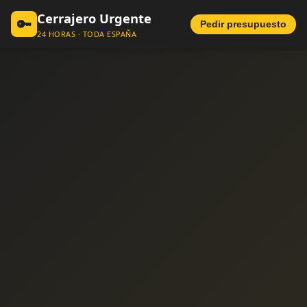
Cerrajero Urgente
🔑
Pedir presupuesto
24 HORAS · TODA ESPAÑA