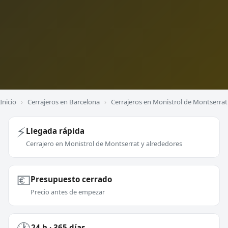
Inicio
›
Cerrajeros en Barcelona
›
Cerrajeros en Monistrol de Montserrat
⚡
Llegada rápida
Cerrajero en Monistrol de Montserrat y alrededores
💶
Presupuesto cerrado
Precio antes de empezar
24 h · 365 días