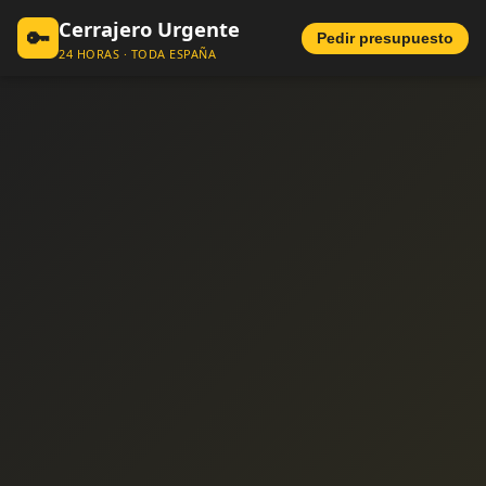
Cerrajero Urgente
🔑
Pedir presupuesto
24 HORAS · TODA ESPAÑA