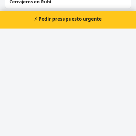
Cerrajeros en Rubí
Cerrajeros en Sant Boi de Llobregat
⚡ Pedir presupuesto urgente
Cerrajeros en Vilanova i la Geltrú
Cerrajeros en Montcada i Reixac
Cerrajeros en Igualada
⚡ Cerrajero urgente en Monistrol
de Montserrat
Atención prioritaria 24 horas — respuesta
inmediata.
📞 Solicitar llamada
Pedir presupuesto