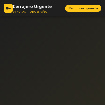
Cerrajero Urgente
🔑
Pedir presupuesto
24 HORAS · TODA ESPAÑA