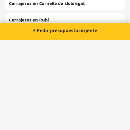
Cerrajeros en Cornellà de Llobregat
Cerrajeros en Rubí
⚡ Pedir presupuesto urgente
Cerrajeros en Sant Boi de Llobregat
Cerrajeros en Vilanova i la Geltrú
Cerrajeros en Montcada i Reixac
Cerrajeros en Igualada
⚡ Cerrajero urgente en Santa
Maria de Palautordera
Atención prioritaria 24 horas — respuesta