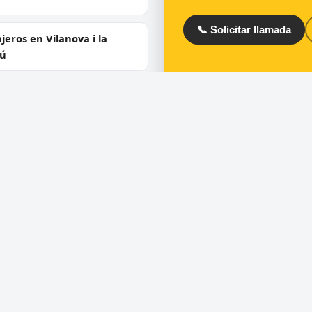
📞 Solicitar llamada
jeros en Vilanova i la
rú
jeros en Igualada
ios
Directorio
ra de puertas
Cerrajeros en España
 de cerraduras
Cerrajeros en Barcelona
ero urgente 24 horas
Cerrajeros en Madrid
uras de seguridad y
Cerrajeros en Valencia