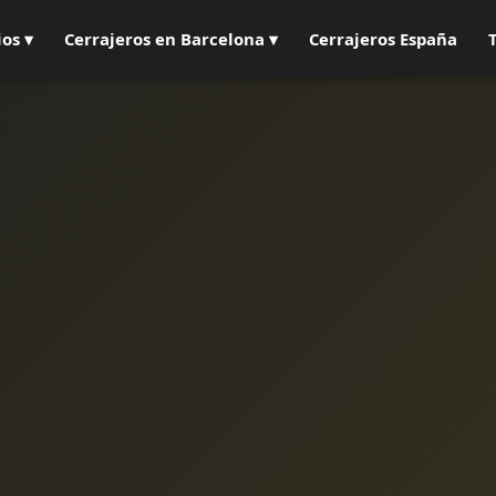
ios ▾
Cerrajeros en Barcelona ▾
Cerrajeros España