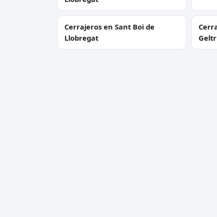
Cerrajeros en Sant Boi de
Cerra
Llobregat
Gelt
Cerrajeros en Montcada i
Cerra
Reixac
Cerrajero Urgente 24 Horas
Servic
Directorio de cerrajeros profesionales
Apertu
en toda España. Aperturas de
Cambio
puertas, cambios de cerradura y
Cerraj
urgencias 24h.
Cerrad