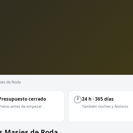
sies de Roda
🕐
Presupuesto cerrado
24 h · 365 días
Precio antes de empezar
También noches y festivos
es Masies de Roda