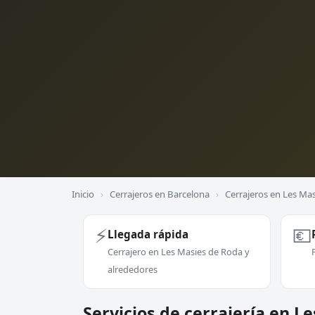
Inicio
›
Cerrajeros en Barcelona
›
Cerrajeros en Les Ma
⚡
💶
Llegada rápida
Cerrajero en Les Masies de Roda y
alrededores
Servicios de cerrajería en L