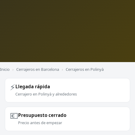
Inicio
›
Cerrajeros en Barcelona
›
Cerrajeros en Polinyà
⚡
Llegada rápida
Cerrajero en Polinyà y alrededores
💶
Presupuesto cerrado
Precio antes de empezar