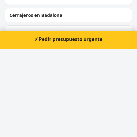
Cerrajeros en Badalona
Cerrajeros en Cornellà de Llobregat
⚡ Pedir presupuesto urgente
Cerrajeros en Rubí
Cerrajeros en Sant Boi de Llobregat
Cerrajeros en Vilanova i la Geltrú
Cerrajeros en Montcada i Reixac
Cerrajeros en Igualada