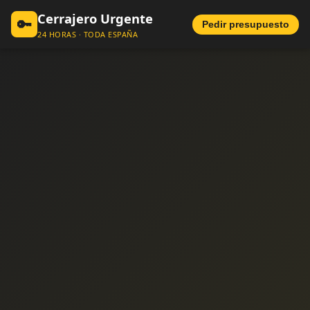
Cerrajero Urgente
🔑
Pedir presupuesto
24 HORAS · TODA ESPAÑA