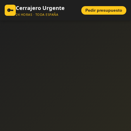
Cerrajero Urgente
🔑
Pedir presupuesto
24 HORAS · TODA ESPAÑA