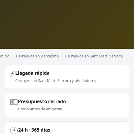
Inicio
›
Cerrajeros en Barcelona
›
Cerrajeros en Sant Martí Sarroca
⚡
Llegada rápida
Cerrajero en Sant Martí Sarroca y alrededores
💶
Presupuesto cerrado
Precio antes de empezar
🕐
24 h · 365 días