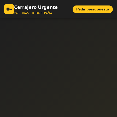
Cerrajero Urgente
🔑
Pedir presupuesto
24 HORAS · TODA ESPAÑA