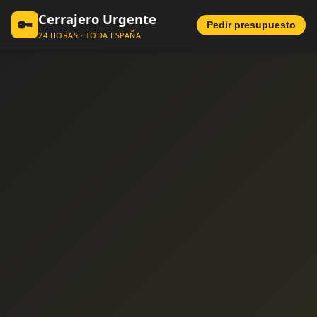
Cerrajero Urgente
🔑
Pedir presupuesto
24 HORAS · TODA ESPAÑA