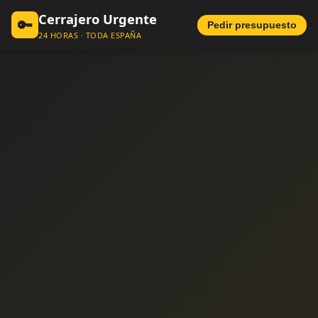
Cerrajero Urgente
🔑
Pedir presupuesto
24 HORAS · TODA ESPAÑA