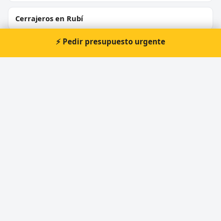
Cerrajeros en Rubí
⚡ Pedir presupuesto urgente
Cerrajeros en Sant Boi de Llobregat
Cerrajeros en Vilanova i la Geltrú
Cerrajeros en Montcada i Reixac
Cerrajeros en Igualada
⚡ Cerrajero urgente en Santa
Cecília de Voltregà
Atención prioritaria 24 horas — respuesta
inmediata.