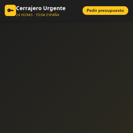
Cerrajero Urgente
🔑
Pedir presupuesto
24 HORAS · TODA ESPAÑA