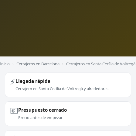
Inicio
›
Cerrajeros en Barcelona
›
Cerrajeros en Santa Cecília de Voltregà
⚡
Llegada rápida
Cerrajero en Santa Cecília de Voltregà y alrededores
💶
Presupuesto cerrado
Precio antes de empezar