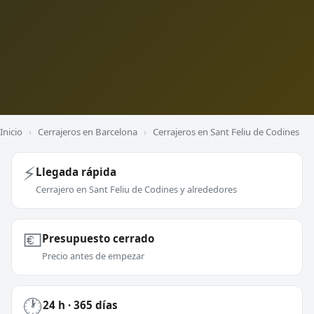
Inicio
›
Cerrajeros en Barcelona
›
Cerrajeros en Sant Feliu de Codines
⚡
Llegada rápida
Cerrajero en Sant Feliu de Codines y alrededores
💶
Presupuesto cerrado
Precio antes de empezar
🕐
24 h · 365 días