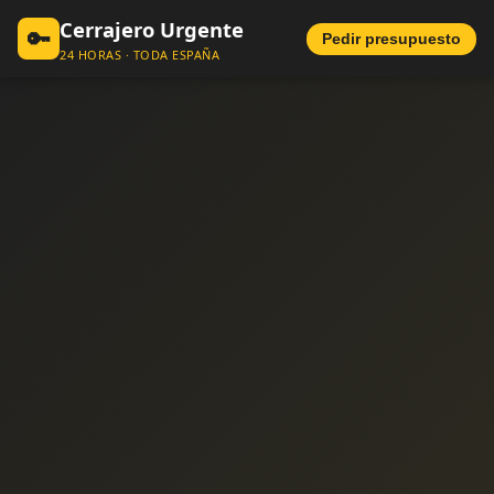
Cerrajero Urgente
🔑
Pedir presupuesto
24 HORAS · TODA ESPAÑA