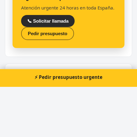
Atención urgente 24 horas en toda España.
📞 Solicitar llamada
Pedir presupuesto
Apertura de coches por provincia
⚡ Pedir presupuesto urgente
📍
Apertura de coches en Cádiz
📍
Apertura de coches en Málaga
📍
Apertura de coches en Sevilla
¿Urgencia ahora?