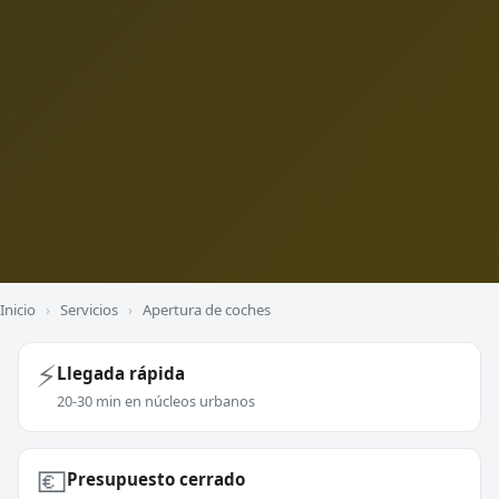
Inicio
›
Servicios
›
Apertura de coches
⚡
Llegada rápida
20-30 min en núcleos urbanos
💶
Presupuesto cerrado