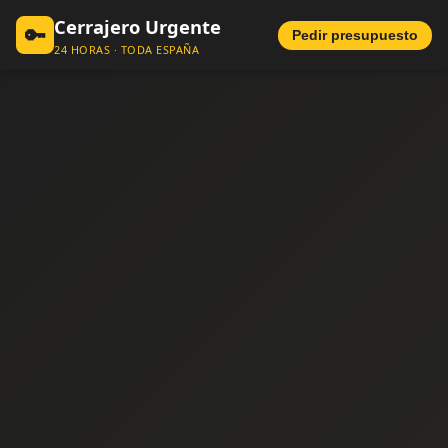
Cerrajero Urgente
🔑
Pedir presupuesto
24 HORAS · TODA ESPAÑA