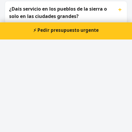
¿Dais servicio en los pueblos de la sierra o
solo en las ciudades grandes?
⚡ Pedir presupuesto urgente
La llave gira con dificultad después de la
campaña de aceituna, ¿qué pasa?
¿Cuánto cuesta una apertura de puerta en
Jaén?
Tengo una casa rural en la Sierra de Cazorla,
¿qué cerradura me conviene?
¿Trabajáis de noche y en festivos en Jaén?