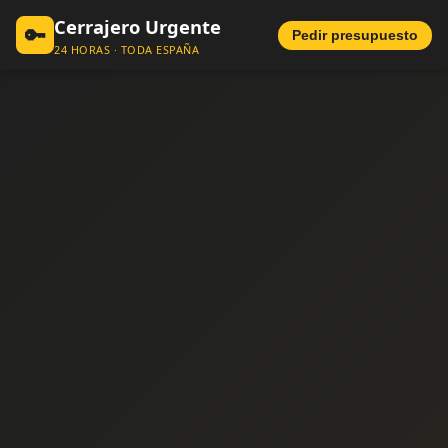
Cerrajero Urgente
🔑
Pedir presupuesto
24 HORAS · TODA ESPAÑA