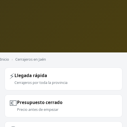
Inicio
›
Cerrajeros en Jaén
⚡
Llegada rápida
Cerrajeros por toda la provincia
💶
Presupuesto cerrado
Precio antes de empezar