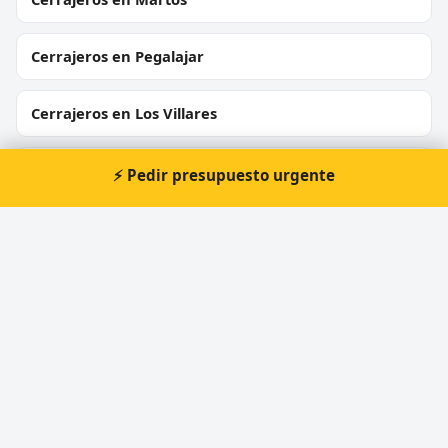
Cerrajeros en Pegalajar
Cerrajeros en Los Villares
Cerrajeros en Cazorla
⚡ Pedir presupuesto urgente
Cerrajeros en Linares
⚡ Cerrajero urgente en Peal de
Becerro
Atención prioritaria 24 horas — respuesta
inmediata.
📞 Solicitar llamada
Pedir presupuesto