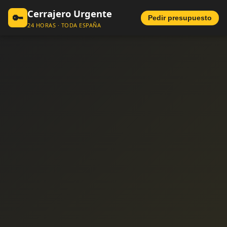
Cerrajero Urgente
🔑
Pedir presupuesto
24 HORAS · TODA ESPAÑA