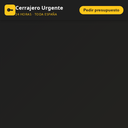
Cerrajero Urgente
🔑
Pedir presupuesto
24 HORAS · TODA ESPAÑA