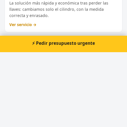
La solución más rápida y económica tras perder las
llaves: cambiamos solo el cilindro, con la medida
correcta y enrasado.
Ver servicio →
⚡ Pedir presupuesto urgente
Reparación de cerraduras en Tarragona
Si la llave gira con dificultad o la cerradura se atasca
por el salitre, muchas veces se repara sin cambiarla.
Ver servicio →
Extracción de llaves rotas en Tarragona
Extraemos el trozo de llave partida dentro de la
cerradura sin dañar el bombín, para no tener que
cambiarlo.
Ver servicio →