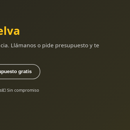
elva
ncia. Llámanos o pide presupuesto y te
upuesto gratis
s
💶 Sin compromiso