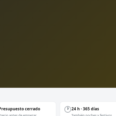
🕐
Presupuesto cerrado
24 h · 365 días
Precio antes de empezar
También noches y festivos