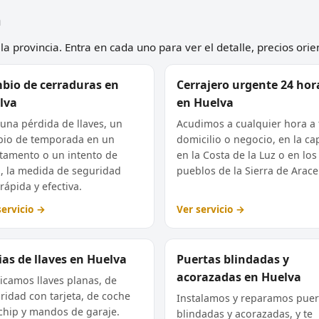
a
a provincia. Entra en cada uno para ver el detalle, precios orie
bio de cerraduras en
Cerrajero urgente 24 hor
lva
en Huelva
 una pérdida de llaves, un
Acudimos a cualquier hora a 
io de temporada en un
domicilio o negocio, en la cap
tamento o un intento de
en la Costa de la Luz o en los
, la medida de seguridad
pueblos de la Sierra de Arace
rápida y efectiva.
servicio →
Ver servicio →
as de llaves en Huelva
Puertas blindadas y
acorazadas en Huelva
icamos llaves planas, de
ridad con tarjeta, de coche
Instalamos y reparamos puer
chip y mandos de garaje.
blindadas y acorazadas, y te