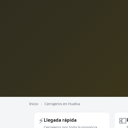
Inicio
›
Cerrajeros en Huelva
⚡
💶
Llegada rápida
Cerrajeros por toda la provincia