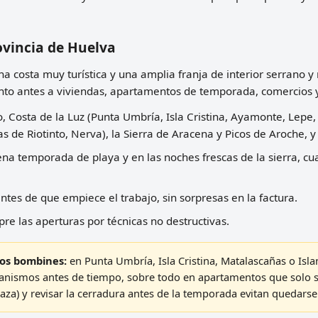
ovincia de Huelva
una costa muy turística y una amplia franja de interior serrano
anto antes a viviendas, apartamentos de temporada, comercios 
o, Costa de la Luz (Punta Umbría, Isla Cristina, Ayamonte, Lep
s de Riotinto, Nerva), la Sierra de Aracena y Picos de Aroche, y
a temporada de playa y en las noches frescas de la sierra, cua
ntes de que empiece el trabajo, sin sorpresas en la factura.
re las aperturas por técnicas no destructivas.
 los bombines:
en Punta Umbría, Isla Cristina, Matalascañas o Islant
canismos antes de tiempo, sobre todo en apartamentos que solo 
za) y revisar la cerradura antes de la temporada evitan quedarse 