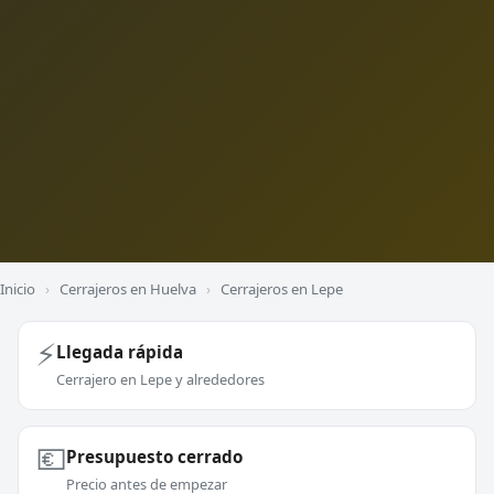
Inicio
›
Cerrajeros en Huelva
›
Cerrajeros en Lepe
⚡
Llegada rápida
Cerrajero en Lepe y alrededores
💶
Presupuesto cerrado
Precio antes de empezar