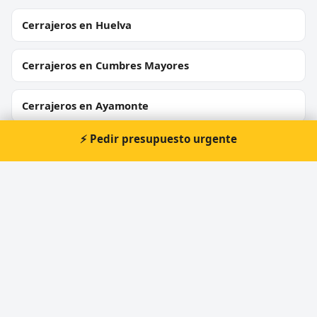
Cerrajeros en Huelva
Cerrajeros en Cumbres Mayores
Cerrajeros en Ayamonte
⚡ Pedir presupuesto urgente
Cerrajeros en Punta Umbría
Cerrajeros en Aljaraque
Cerrajeros en Gibraleón
Cerrajeros en Almonte
Cerrajeros en Matalascañas