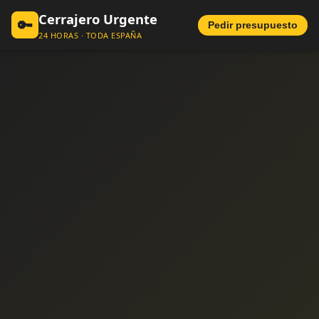
Cerrajero Urgente
🔑
Pedir presupuesto
24 HORAS · TODA ESPAÑA