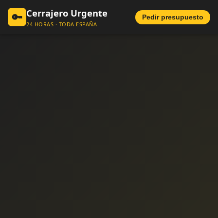
Cerrajero Urgente
🔑
Pedir presupuesto
24 HORAS · TODA ESPAÑA