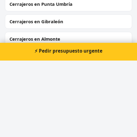
Cerrajeros en Punta Umbría
Cerrajeros en Gibraleón
Cerrajeros en Almonte
⚡ Pedir presupuesto urgente
Cerrajeros en Matalascañas
Cerrajeros en Manzanilla
⚡ Cerrajero urgente en Aljaraque
Atención prioritaria 24 horas — respuesta
inmediata.
📞 Solicitar llamada
Pedir presupuesto