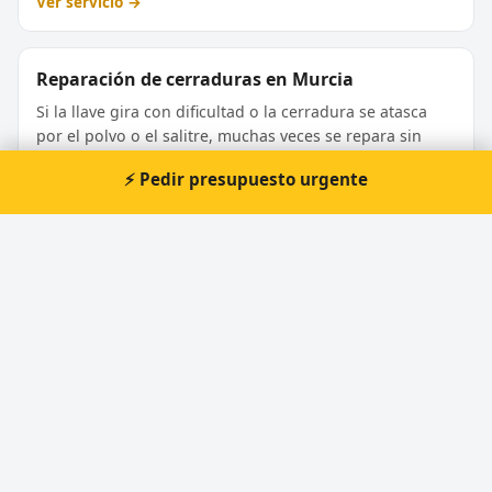
Ver servicio →
Reparación de cerraduras en Murcia
Si la llave gira con dificultad o la cerradura se atasca
por el polvo o el salitre, muchas veces se repara sin
cambiarla.
⚡ Pedir presupuesto urgente
Ver servicio →
Extracción de llaves rotas en Murcia
Extraemos el trozo de llave partida dentro de la
cerradura sin dañar el bombín, para no tener que
sustituirlo.
Ver servicio →
¿Por qué elegirnos como tu cerrajero en
Murcia?