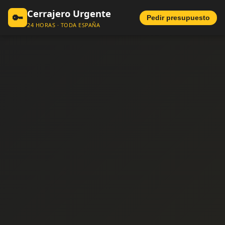
Cerrajero Urgente
🔑
Pedir presupuesto
24 HORAS · TODA ESPAÑA