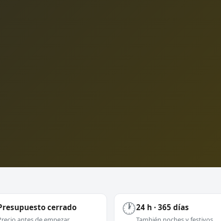
🕐
Presupuesto cerrado
24 h · 365 días
Precio antes de empezar
También noches y festivos