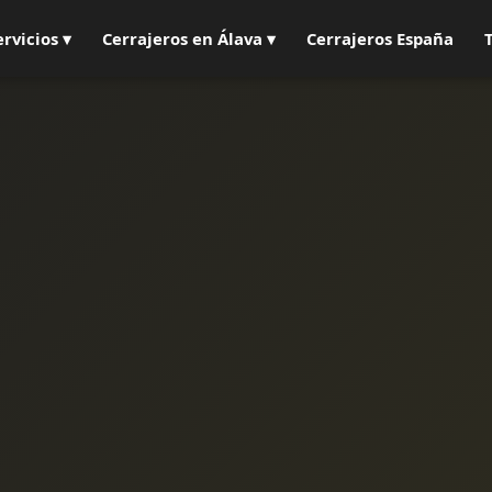
ervicios ▾
Cerrajeros en Álava ▾
Cerrajeros España