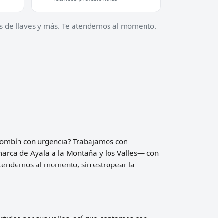
ias de llaves y más. Te atendemos al momento.
l bombín con urgencia? Trabajamos con
marca de Ayala a la Montaña y los Valles— con
atendemos al momento, sin estropear la
tidos por sus valles, así que contamos con