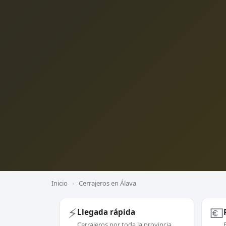
Inicio
›
Cerrajeros en Álava
⚡
💶
Llegada rápida
Cerrajeros por toda la provincia