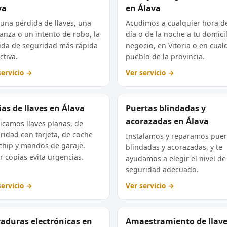
va
en Álava
 una pérdida de llaves, una
Acudimos a cualquier hora d
nza o un intento de robo, la
día o de la noche a tu domici
da de seguridad más rápida
negocio, en Vitoria o en cual
ctiva.
pueblo de la provincia.
servicio →
Ver servicio →
as de llaves en Álava
Puertas blindadas y
acorazadas en Álava
icamos llaves planas, de
ridad con tarjeta, de coche
Instalamos y reparamos puer
chip y mandos de garaje.
blindadas y acorazadas, y te
r copias evita urgencias.
ayudamos a elegir el nivel de
seguridad adecuado.
servicio →
Ver servicio →
raduras electrónicas en
Amaestramiento de llav