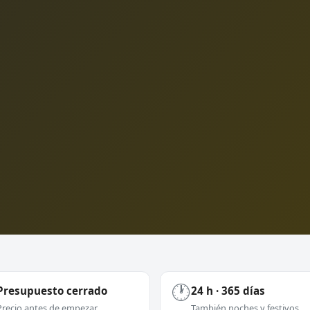
🕐
Presupuesto cerrado
24 h · 365 días
Precio antes de empezar
También noches y festivos