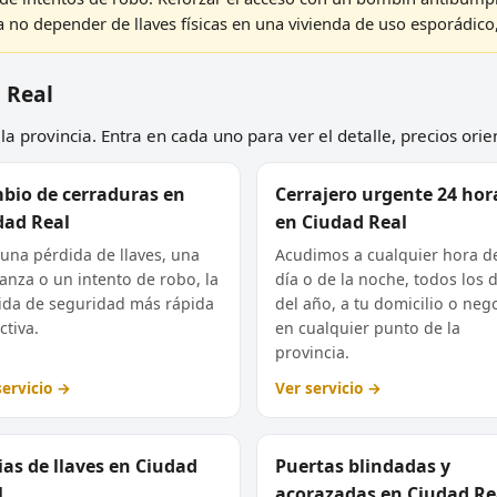
 no depender de llaves físicas en una vivienda de uso esporádico,
d Real
a provincia. Entra en cada uno para ver el detalle, precios orie
bio de cerraduras en
Cerrajero urgente 24 hor
dad Real
en Ciudad Real
 una pérdida de llaves, una
Acudimos a cualquier hora d
nza o un intento de robo, la
día o de la noche, todos los d
da de seguridad más rápida
del año, a tu domicilio o neg
ctiva.
en cualquier punto de la
provincia.
servicio →
Ver servicio →
as de llaves en Ciudad
Puertas blindadas y
l
acorazadas en Ciudad Re