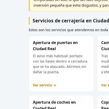
inversión pequeña que evita disgustos; y para
Servicios de cerrajería en Ciuda
Estos son los servicios que atendemos en toda l
Apertura de puertas en
Cam
Ciudad Real
Ciu
El aviso más habitual: portazo
Tras
con las llaves dentro o cerradura
muda
que se ha atascado. Abrimos sin
medi
dañar la puerta.
y efe
Ver servicio →
Ver 
Apertura de coches en
Copi
Ciudad Real
Rea