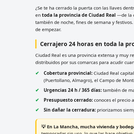
¿Se te ha cerrado la puerta con las llaves den
en
toda la provincia de Ciudad Real
—de la c
también de noche, fines de semana y festivos.
de empezar.
Cerrajero 24 horas en toda la pr
Ciudad Real es una provincia extensa y muy r
distribuidos por sus comarcas para acudir cu
Cobertura provincial:
Ciudad Real capita
(Puertollano, Almagro), el Campo de Montie
Urgencias 24 h / 365 días:
también de mad
Presupuesto cerrado:
conoces el precio a
Sin dañar la cerradura:
priorizamos siemp
💡 En La Mancha, mucha vivienda y bodega
temporadas sin uso, lo que las hace objetiv