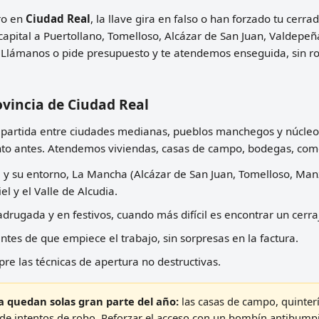
tro en
Ciudad Real
, la llave gira en falso o han forzado tu cer
apital a Puertollano, Tomelloso, Alcázar de San Juan, Valde
 Llámanos o pide presupuesto y te atendemos enseguida, sin ro
ovincia de Ciudad Real
epartida entre ciudades medianas, pueblos manchegos y núcleos
anto antes. Atendemos viviendas, casas de campo, bodegas, co
l y su entorno, La Mancha (Alcázar de San Juan, Tomelloso, Ma
l y el Valle de Alcudia.
rugada y en festivos, cuando más difícil es encontrar un cerra
ntes de que empiece el trabajo, sin sorpresas en la factura.
re las técnicas de apertura no destructivas.
 quedan solas gran parte del año:
las casas de campo, quinterí
o de intentos de robo. Reforzar el acceso con un bombín antibump