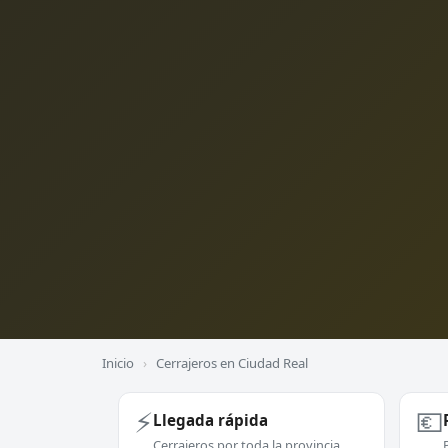
Inicio
›
Cerrajeros en Ciudad Real
⚡
💶
Llegada rápida
Cerrajeros por toda la provincia