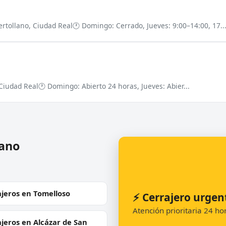
ertollano, Ciudad Real
🕐 Domingo: Cerrado, Jueves: 9:00–14:00, 17..
 Ciudad Real
🕐 Domingo: Abierto 24 horas, Jueves: Abier...
lano
jeros en Tomelloso
⚡ Cerrajero urgen
Atención prioritaria 24 h
jeros en Alcázar de San