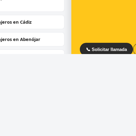
jeros en Cádiz
ajeros en Abenójar
📞 Solicitar llamada
ajeros en Membrilla
jeros en Villamayor de
trava
ios
Directorio