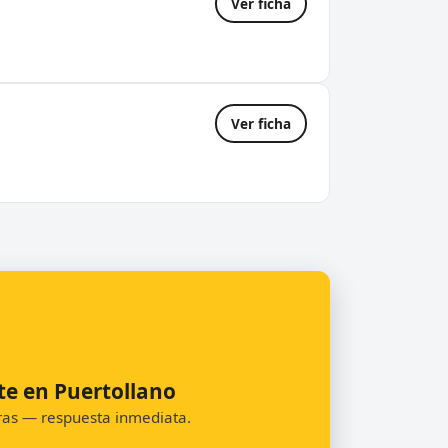
Ver ficha
.
Ver ficha
te en Puertollano
oras — respuesta inmediata.