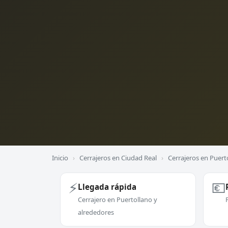
Inicio
›
Cerrajeros en Ciudad Real
›
Cerrajeros en Puert
⚡
💶
Llegada rápida
Cerrajero en Puertollano y
alrededores