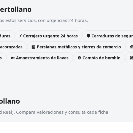
uertollano
s estos servicios, con urgencias 24 horas.
duras
⚡ Cerrajero urgente 24 horas
🛡️ Cerraduras de seg
 acorazadas
🏪 Persianas metálicas y cierres de comercio

s
🔑 Amaestramiento de llaves
⚙️ Cambio de bombín

ollano
d Real). Compara valoraciones y consulta cada ficha.