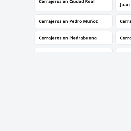
Cerrajeros en Ciudad Real
Juan
Cerrajeros en Pedro Muñoz
Cerra
Cerrajeros en Piedrabuena
Cerr
Cerrajeros en Manzanares
Cerr
Cerra
Cerrajeros en Almadén
Cala
Cerrajero Urgente 24 Horas
Servic