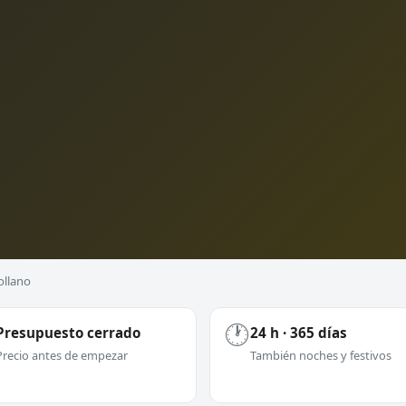
ollano
🕐
Presupuesto cerrado
24 h · 365 días
Precio antes de empezar
También noches y festivos