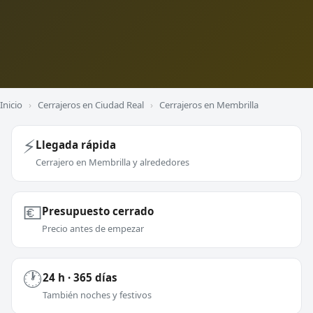
Inicio
›
Cerrajeros en Ciudad Real
›
Cerrajeros en Membrilla
⚡
Llegada rápida
Cerrajero en Membrilla y alrededores
💶
Presupuesto cerrado
Precio antes de empezar
🕐
24 h · 365 días
También noches y festivos