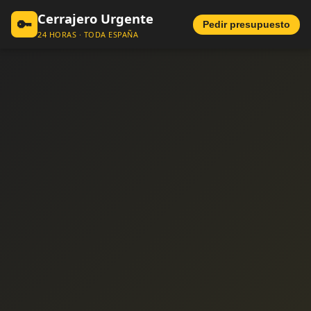
Cerrajero Urgente
🔑
Pedir presupuesto
24 HORAS · TODA ESPAÑA