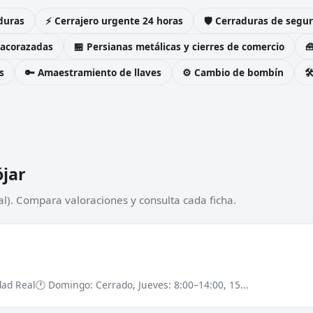
duras
⚡ Cerrajero urgente 24 horas
🛡️ Cerraduras de seg
 acorazadas
🏪 Persianas metálicas y cierres de comercio

s
🔑 Amaestramiento de llaves
⚙️ Cambio de bombín

ójar
al). Compara valoraciones y consulta cada ficha.
dad Real
🕐 Domingo: Cerrado, Jueves: 8:00–14:00, 15...