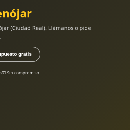
enójar
jar (Ciudad Real). Llámanos o pide
.
upuesto gratis
s
💶 Sin compromiso