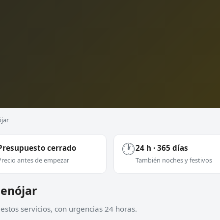
jar
🕐
Presupuesto cerrado
24 h · 365 días
Precio antes de empezar
También noches y festivos
benójar
stos servicios, con urgencias 24 horas.