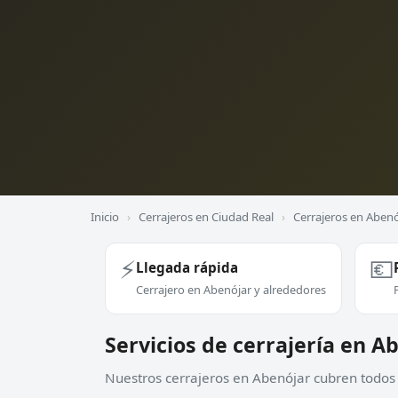
Inicio
›
Cerrajeros en Ciudad Real
›
Cerrajeros en Abenó
⚡
💶
Llegada rápida
Cerrajero en Abenójar y alrededores
Servicios de cerrajería en A
Nuestros cerrajeros en Abenójar cubren todos e