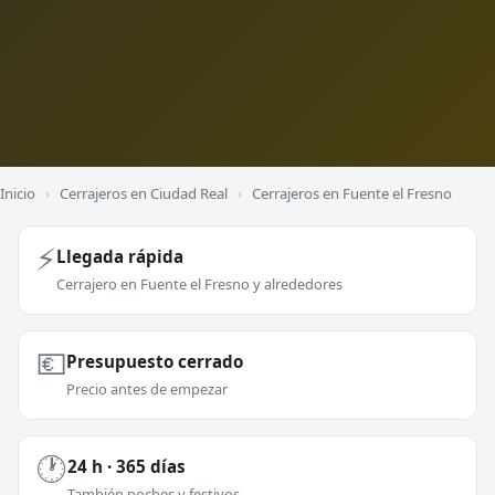
Inicio
›
Cerrajeros en Ciudad Real
›
Cerrajeros en Fuente el Fresno
⚡
Llegada rápida
Cerrajero en Fuente el Fresno y alrededores
💶
Presupuesto cerrado
Precio antes de empezar
🕐
24 h · 365 días
También noches y festivos