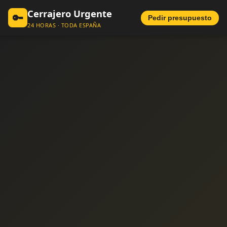
Cerrajero Urgente
🔑
Pedir presupuesto
24 HORAS · TODA ESPAÑA