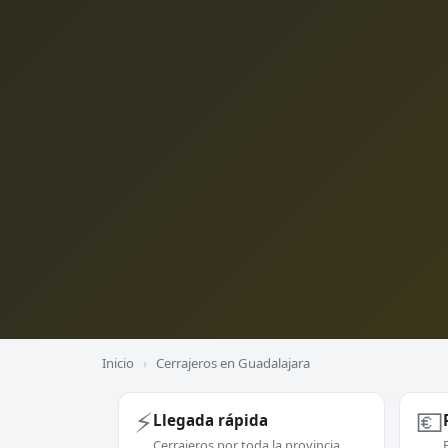
Inicio
›
Cerrajeros en Guadalajara
⚡
💶
Llegada rápida
Cerrajeros por toda la provincia