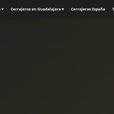
 ▾
Cerrajeros en Guadalajara ▾
Cerrajeros España