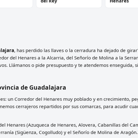
del Rey
Henares
lajara
, has perdido las llaves o la cerradura ha dejado de gir
or del Henares a la Alcarria, del Señorío de Molina a la Serr
vos. Llámanos o pide presupuesto y te atendemos enseguida, sin
ovincia de Guadalajara
es: un Corredor del Henares muy poblado y en crecimiento, peg
emos cerrajeros repartidos por sus comarcas, para acudir cuan
del Henares (Azuqueca de Henares, Alovera, Cabanillas del Camp
ranía (Sigüenza, Cogolludo) y el Señorío de Molina de Aragón.