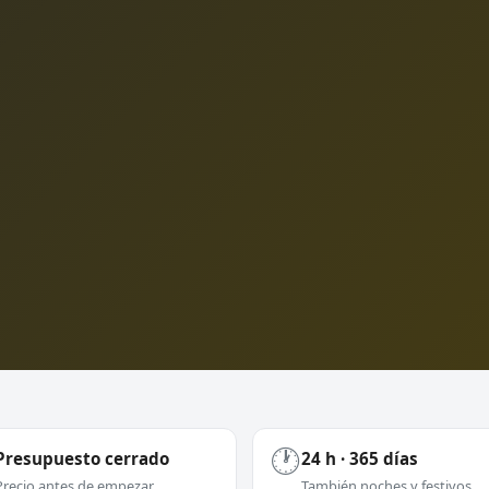
🕐
Presupuesto cerrado
24 h · 365 días
Precio antes de empezar
También noches y festivos